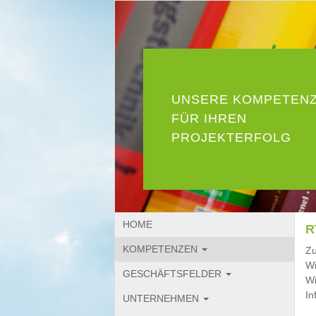
UNSERE KOMPETEN
FÜR IHREN
PROJEKTERFOLG
HOME
R
KOMPETENZEN
Zu
Wi
GESCHÄFTSFELDER
Wi
In
UNTERNEHMEN